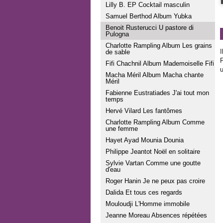
Lilly B. EP Cocktail masculin
Samuel Berthod Album Yubka
Benoit Rusterucci U pastore di
Pulogna
Charlotte Rampling Album Les grains
I
de sable
Fifi Chachnil Album Mademoiselle Fifi
u
Macha Méril Album Macha chante
Méril
Fabienne Eustratiades J'ai tout mon
temps
Hervé Vilard Les fantômes
Charlotte Rampling Album Comme
une femme
Hayet Ayad Mounia Dounia
Philippe Jeantot Noël en solitaire
Sylvie Vartan Comme une goutte
d'eau
Roger Hanin Je ne peux pas croire
Dalida Et tous ces regards
Mouloudji L'Homme immobile
Jeanne Moreau Absences répétées