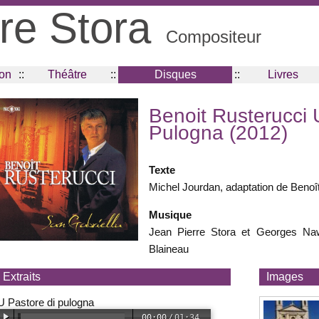
re Stora
Compositeur
ion
::
Théâtre
::
Disques
::
Livres
Benoit Rusterucci 
Pulogna (2012)
Texte
Michel Jourdan, adaptation de Benoî
Musique
Jean Pierre Stora et Georges Naw
Blaineau
Extraits
Images
U Pastore di pulogna
00:00
/
01:34