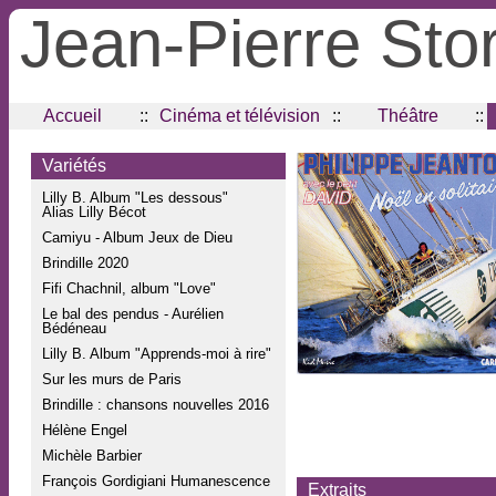
Jean-Pierre Sto
Accueil
::
Cinéma et télévision
::
Théâtre
::
Variétés
Lilly B. Album "Les dessous"
Alias Lilly Bécot
Camiyu - Album Jeux de Dieu
Brindille 2020
Fifi Chachnil, album "Love"
Le bal des pendus - Aurélien
Bédéneau
Lilly B. Album "Apprends-moi à rire"
Sur les murs de Paris
Brindille : chansons nouvelles 2016
Hélène Engel
Michèle Barbier
François Gordigiani Humanescence
Extraits