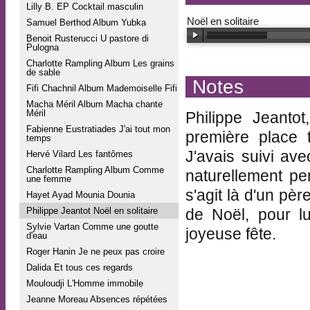
Lilly B. EP Cocktail masculin
Noël en solitaire
Samuel Berthod Album Yubka
Benoit Rusterucci U pastore di
Pulogna
Charlotte Rampling Album Les grains
de sable
Notes
Fifi Chachnil Album Mademoiselle Fifi
Macha Méril Album Macha chante
Méril
Philippe Jeanto
Fabienne Eustratiades J'ai tout mon
première place 
temps
J'avais suivi ave
Hervé Vilard Les fantômes
Charlotte Rampling Album Comme
naturellement pen
une femme
s'agit là d'un pèr
Hayet Ayad Mounia Dounia
Philippe Jeantot Noël en solitaire
de Noël, pour lu
Sylvie Vartan Comme une goutte
joyeuse fête.
d'eau
Roger Hanin Je ne peux pas croire
Dalida Et tous ces regards
Mouloudji L'Homme immobile
Jeanne Moreau Absences répétées