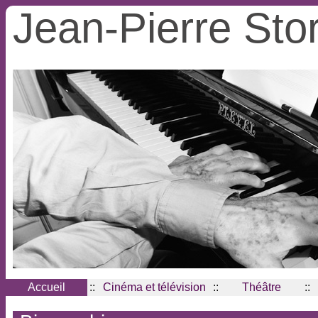
Jean-Pierre Sto
Accueil
::
Cinéma et télévision
::
Théâtre
::